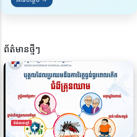
ព័ត៌មានថ្មីៗ
ព័ត៌មានក្តៅ
ការពារខ្លួនអ្នកពីជំងឺគ្រុនឈាម សូមចូលរួមទប់
ព័ត៌មានក្តៅ
កត្តាប្រឈមនៃជំងឺគ្រុនឈាមធ្ងន់
ស្កាត់ជំងឺគ្រុនឈាមទាំងអស់គ្នា!