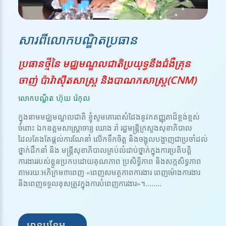
សារពីលោកបណ្ឌិតប្រធាន
ប្រធានថ្មីនៃ មជ្ឈមណ្ឌលជាតិប្រយុទ្ធនឹងជំងឺគ្រុន
ចាញ់ ប៉ារ៉ាស៊ីតសាស្ត្រ និងបាណកសាស្រ្ត(CNM)
លោកបណ្ឌិត ហ៊ុយ រ៉េកុល
ក្នុងនាមមជ្ឈមណ្ឌលជាតិ ខ្ញុំសូមគោរពសំដែងនូវកតញ្ញុតាដ៏ខ្ពង់ខ្ពស់
ចំពោះ ឯកឧត្តមសាស្ត្រាចារ្យ ឈាង រ៉ា រដ្ឋមន្ត្រីក្រសួងសុខាភិបាល
ដែលតែងតែផ្តល់ការណែនាំ លើកទឹកចិត្ត និងចង្អុលបង្ហាញជាប្រចាំដល់
ថ្នាក់ដឹកនាំ និង មន្ត្រីសុខាភិបាលគ្រប់លំដាប់ថ្នាក់ក្នុងការប្រតិបត្តិ
ការងាររបស់ខ្លួនប្រកបដោយគុណភាព ប្រសិទ្ធិភាព និងសក្កសិទ្ធភាព
តាមរយៈអភិក្រម៣ពេញ «ពេញសមត្ថភាពការងារ ពេញម៉ោងការងារ
និងពេញទទួលខុសត្រូវក្នុងការបំពេញការងារ»។........
អានបន្ថែម →