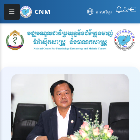
CNM
ភាសាខ្មែរ