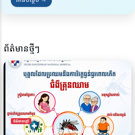
ព័ត៌មានថ្មីៗ
ព័ត៌មានក្តៅ
ការពារខ្លួនអ្នកពីជំងឺគ្រុនឈាម សូមចូលរួមទប់
ព័ត៌មានក្តៅ
កត្តាប្រឈមនៃជំងឺគ្រុនឈាមធ្ងន់
ស្កាត់ជំងឺគ្រុនឈាមទាំងអស់គ្នា!