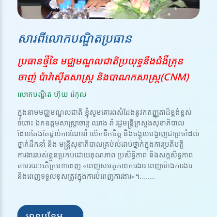
សារពីលោកបណ្ឌិតប្រធាន
ប្រធានថ្មីនៃ មជ្ឈមណ្ឌលជាតិប្រយុទ្ធនឹងជំងឺគ្រុន
ចាញ់ ប៉ារ៉ាស៊ីតសាស្ត្រ និងបាណកសាស្រ្ត(CNM)
លោកបណ្ឌិត ហ៊ុយ រ៉េកុល
ក្នុងនាមមជ្ឈមណ្ឌលជាតិ ខ្ញុំសូមគោរពសំដែងនូវកតញ្ញុតាដ៏ខ្ពង់ខ្ពស់
ចំពោះ ឯកឧត្តមសាស្ត្រាចារ្យ ឈាង រ៉ា រដ្ឋមន្ត្រីក្រសួងសុខាភិបាល
ដែលតែងតែផ្តល់ការណែនាំ លើកទឹកចិត្ត និងចង្អុលបង្ហាញជាប្រចាំដល់
ថ្នាក់ដឹកនាំ និង មន្ត្រីសុខាភិបាលគ្រប់លំដាប់ថ្នាក់ក្នុងការប្រតិបត្តិ
ការងាររបស់ខ្លួនប្រកបដោយគុណភាព ប្រសិទ្ធិភាព និងសក្កសិទ្ធភាព
តាមរយៈអភិក្រម៣ពេញ «ពេញសមត្ថភាពការងារ ពេញម៉ោងការងារ
និងពេញទទួលខុសត្រូវក្នុងការបំពេញការងារ»។........
អានបន្ថែម →