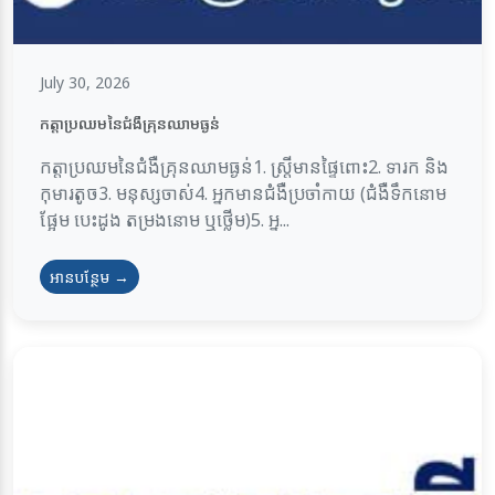
July 30, 2026
កត្តាប្រឈមនៃជំងឺគ្រុនឈាមធ្ងន់
កត្តាប្រឈមនៃជំងឺគ្រុនឈាមធ្ងន់1. ស្ត្រីមានផ្ទៃពោះ2. ទារក និង
កុមារតូច3. មនុស្សចាស់4. អ្នកមានជំងឺប្រចាំកាយ (ជំងឺទឹកនោម
ផ្អែម បេះដូង តម្រងនោម ឬថ្លើម)5. អ្ន...
អានបន្ថែម →