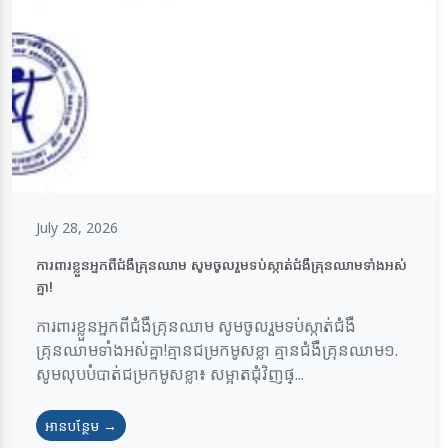
July 28, 2026
ការពារខ្លួនអ្នកពីជំងឺគ្រុនឈាម សូមចូលរួមទប់ស្កាត់ជំងឺគ្រុនឈាមទាំងអស់
គ្នា!
ការពារខ្លួនអ្នកពីជំងឺគ្រុនឈាម សូមចូលរួមទប់ស្កាត់ជំងឺ
គ្រុនឈាមទាំងអស់គ្នា!គ្មានជម្រកមូសខ្លា គ្មានជំងឺគ្រុនឈាម១.
សូមលុបបំបាត់ជម្រកមូសខ្លា៖ សម្អាតជុំវិញផ្...
អានបន្ថែម →