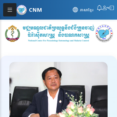
CNM
ភាសាខ្មែរ