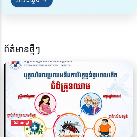
ព័ត៌មានថ្មីៗ
ព័ត៌មានក្តៅ
ការពារខ្លួនអ្នកពីជំងឺគ្រុនឈាម សូមចូលរួមទប់
ព័ត៌មានក្តៅ
កត្តាប្រឈមនៃជំងឺគ្រុនឈាមធ្ងន់
ស្កាត់ជំងឺគ្រុនឈាមទាំងអស់គ្នា!