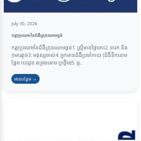
July 30, 2026
កត្តាប្រឈមនៃជំងឺគ្រុនឈាមធ្ងន់
កត្តាប្រឈមនៃជំងឺគ្រុនឈាមធ្ងន់1. ស្ត្រីមានផ្ទៃពោះ2. ទារក និង
កុមារតូច3. មនុស្សចាស់4. អ្នកមានជំងឺប្រចាំកាយ (ជំងឺទឹកនោម
ផ្អែម បេះដូង តម្រងនោម ឬថ្លើម)5. អ្ន...
អានបន្ថែម →