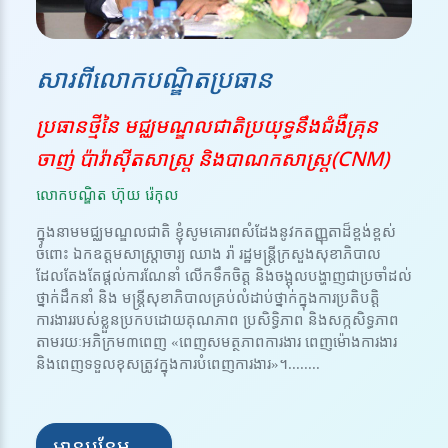
សារពីលោកបណ្ឌិតប្រធាន
ប្រធានថ្មីនៃ មជ្ឈមណ្ឌលជាតិប្រយុទ្ធនឹងជំងឺគ្រុន
ចាញ់ ប៉ារ៉ាស៊ីតសាស្ត្រ និងបាណកសាស្រ្ត(CNM)
លោកបណ្ឌិត ហ៊ុយ រ៉េកុល
ក្នុងនាមមជ្ឈមណ្ឌលជាតិ ខ្ញុំសូមគោរពសំដែងនូវកតញ្ញុតាដ៏ខ្ពង់ខ្ពស់
ចំពោះ ឯកឧត្តមសាស្ត្រាចារ្យ ឈាង រ៉ា រដ្ឋមន្ត្រីក្រសួងសុខាភិបាល
ដែលតែងតែផ្តល់ការណែនាំ លើកទឹកចិត្ត និងចង្អុលបង្ហាញជាប្រចាំដល់
ថ្នាក់ដឹកនាំ និង មន្ត្រីសុខាភិបាលគ្រប់លំដាប់ថ្នាក់ក្នុងការប្រតិបត្តិ
ការងាររបស់ខ្លួនប្រកបដោយគុណភាព ប្រសិទ្ធិភាព និងសក្កសិទ្ធភាព
តាមរយៈអភិក្រម៣ពេញ «ពេញសមត្ថភាពការងារ ពេញម៉ោងការងារ
និងពេញទទួលខុសត្រូវក្នុងការបំពេញការងារ»។........
អានបន្ថែម →