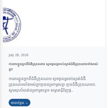
July 28, 2026
ការពារខ្លួនអ្នកពីជំងឺគ្រុនឈាម សូមចូលរួមទប់ស្កាត់ជំងឺគ្រុនឈាមទាំងអស់
គ្នា!
ការពារខ្លួនអ្នកពីជំងឺគ្រុនឈាម សូមចូលរួមទប់ស្កាត់ជំងឺ
គ្រុនឈាមទាំងអស់គ្នា!គ្មានជម្រកមូសខ្លា គ្មានជំងឺគ្រុនឈាម១.
សូមលុបបំបាត់ជម្រកមូសខ្លា៖ សម្អាតជុំវិញផ្...
អានបន្ថែម →