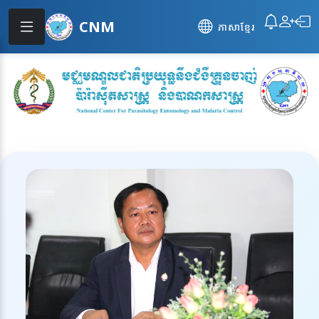
CNM
ភាសាខ្មែរ