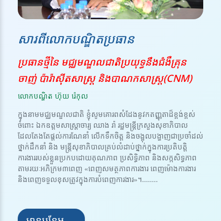
សារពីលោកបណ្ឌិតប្រធាន
ប្រធានថ្មីនៃ មជ្ឈមណ្ឌលជាតិប្រយុទ្ធនឹងជំងឺគ្រុន
ចាញ់ ប៉ារ៉ាស៊ីតសាស្ត្រ និងបាណកសាស្រ្ត(CNM)
លោកបណ្ឌិត ហ៊ុយ រ៉េកុល
ក្នុងនាមមជ្ឈមណ្ឌលជាតិ ខ្ញុំសូមគោរពសំដែងនូវកតញ្ញុតាដ៏ខ្ពង់ខ្ពស់
ចំពោះ ឯកឧត្តមសាស្ត្រាចារ្យ ឈាង រ៉ា រដ្ឋមន្ត្រីក្រសួងសុខាភិបាល
ដែលតែងតែផ្តល់ការណែនាំ លើកទឹកចិត្ត និងចង្អុលបង្ហាញជាប្រចាំដល់
ថ្នាក់ដឹកនាំ និង មន្ត្រីសុខាភិបាលគ្រប់លំដាប់ថ្នាក់ក្នុងការប្រតិបត្តិ
ការងាររបស់ខ្លួនប្រកបដោយគុណភាព ប្រសិទ្ធិភាព និងសក្កសិទ្ធភាព
តាមរយៈអភិក្រម៣ពេញ «ពេញសមត្ថភាពការងារ ពេញម៉ោងការងារ
និងពេញទទួលខុសត្រូវក្នុងការបំពេញការងារ»។........
អានបន្ថែម →