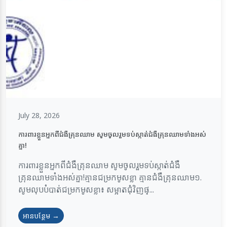
July 28, 2026
ការពារខ្លួនអ្នកពីជំងឺគ្រុនឈាម សូមចូលរួមទប់ស្កាត់ជំងឺគ្រុនឈាមទាំងអស់
គ្នា!
ការពារខ្លួនអ្នកពីជំងឺគ្រុនឈាម សូមចូលរួមទប់ស្កាត់ជំងឺ
គ្រុនឈាមទាំងអស់គ្នា!គ្មានជម្រកមូសខ្លា គ្មានជំងឺគ្រុនឈាម១.
សូមលុបបំបាត់ជម្រកមូសខ្លា៖ សម្អាតជុំវិញផ្...
អានបន្ថែម →