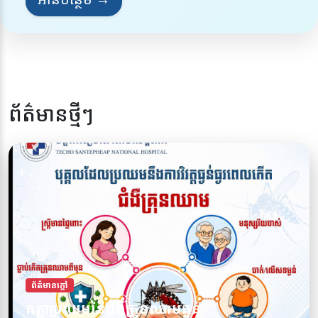
ព័ត៌មានថ្មីៗ
ព័ត៌មានក្តៅ
កត្តាប្រឈមនៃជំងឺគ្រុនឈាមធ្ងន់