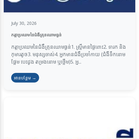
July 30, 2026
កត្តាប្រឈមនៃជំងឺគ្រុនឈាមធ្ងន់
កត្តាប្រឈមនៃជំងឺគ្រុនឈាមធ្ងន់1. ស្ត្រីមានផ្ទៃពោះ2. ទារក និង
កុមារតូច3. មនុស្សចាស់4. អ្នកមានជំងឺប្រចាំកាយ (ជំងឺទឹកនោម
ផ្អែម បេះដូង តម្រងនោម ឬថ្លើម)5. អ្ន...
អានបន្ថែម →