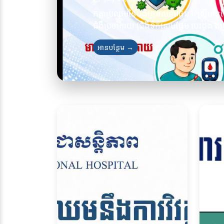
កត្តាប្រឈមនៃជំងឺគ្រុនឈាមធ្ងន់1. ស្ត្រីមាន
ជំងឺប្រចាំកាយ (ជំងឺទឹកនោមផ្អែម បេះដូង តម្រ
អានបន្ថែម →