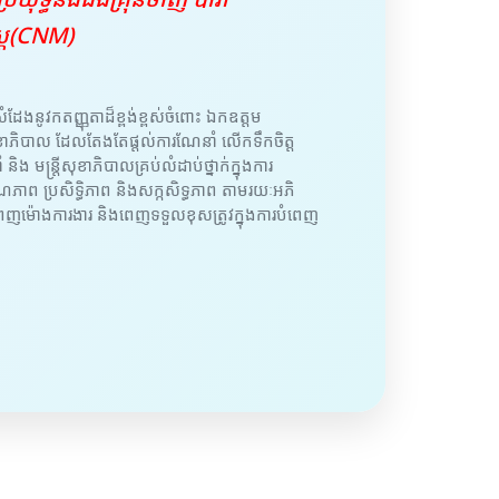
រ្ត(CNM)
ំដែងនូវកតញ្ញុតាដ៏ខ្ពង់ខ្ពស់ចំពោះ ឯកឧត្តម
សួងសុខាភិបាល ដែលតែងតែផ្តល់ការណែនាំ លើកទឹកចិត្ត
 និង មន្ត្រីសុខាភិបាលគ្រប់លំដាប់ថ្នាក់ក្នុងការ
ុណភាព ប្រសិទ្ធិភាព និងសក្កសិទ្ធភាព តាមរយៈអភិ
ម៉ោងការងារ និងពេញទទួលខុសត្រូវក្នុងការបំពេញ