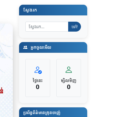
ស្វែងរក
ទៅ!
អ្នកចូលមើល
ថ្ងៃនេះ
ម្សិលមិញ
0
0
ប្រព័ន្ធព័ត៌មានគ្រុនចាញ់