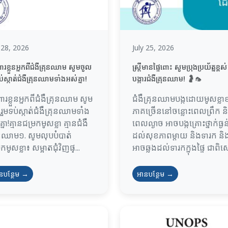
y 28, 2026
July 25, 2026
ារខ្លួនអ្នកពីជំងឺគ្រុនឈាម សូមចូល
ស្រ្តីមានផ្ទៃពោះ សូមប្រុងប្រយ័ត្នខ្ពស់
ប់ស្កាត់ជំងឺគ្រុនឈាមទាំងអស់គ្នា!
បង្ការជំងឺគ្រុនឈាម! 🤰🦟
ពារខ្លួនអ្នកពីជំងឺគ្រុនឈាម សូម
ជំងឺគ្រុនឈាមបង្កដោយមូសខ្លាខ
រួមទប់ស្កាត់ជំងឺគ្រុនឈាមទាំង
ភាគច្រើននៅចន្លោះពេលព្រឹក ន
្នា!គ្មានជម្រកមូសខ្លា គ្មានជំងឺ
ពេលល្ងាច អាចបង្កគ្រោះថ្នាក់ធ្ងន់
ុនឈាម១. សូមលុបបំបាត់
ដល់សុខភាពម្តាយ និងទារក និ
កមូសខ្លា៖ សម្អាតជុំវិញផ្...
អាចឆ្លងដល់ទារកក្នុងផ្ទៃ ជាពិសេ
នបន្ថែម →
អានបន្ថែម →