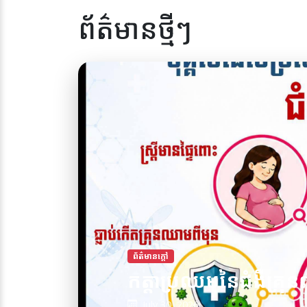
ព័ត៌មានថ្មីៗ
ព័ត៌មានក្តៅ
កត្តាប្រឈមនៃជំងឺគ្រុន
July 30, 2026