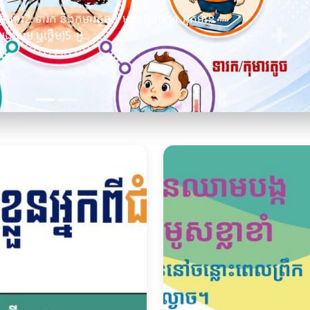
ផ្ទៃពោះ2. ទារក និងកុមារតូច3. មនុស្សចាស់4. អ្នកមាន
ងនោម ឬថ្លើម)5. អ្ន...