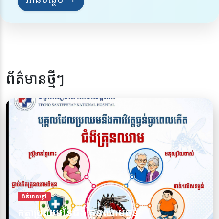
ព័ត៌មានថ្មីៗ
ព័ត៌មានក្តៅ
កត្តាប្រឈមនៃជំងឺគ្រុនឈាមធ្ងន់