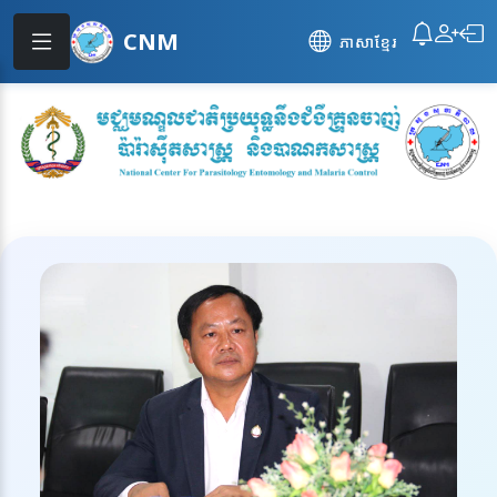
CNM
ភាសាខ្មែរ