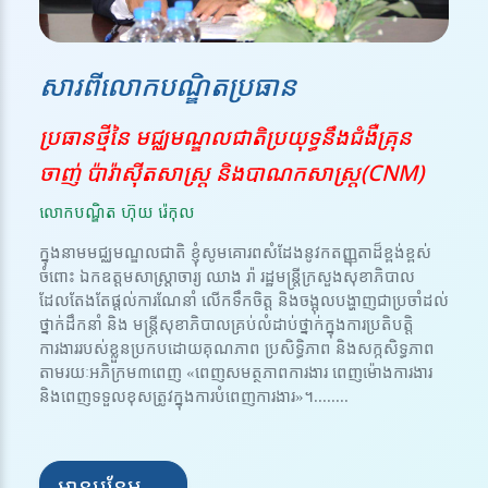
សារពីលោកបណ្ឌិតប្រធាន
ប្រធានថ្មីនៃ មជ្ឈមណ្ឌលជាតិប្រយុទ្ធនឹងជំងឺគ្រុន
ចាញ់ ប៉ារ៉ាស៊ីតសាស្ត្រ និងបាណកសាស្រ្ត(CNM)
លោកបណ្ឌិត ហ៊ុយ រ៉េកុល
ក្នុងនាមមជ្ឈមណ្ឌលជាតិ ខ្ញុំសូមគោរពសំដែងនូវកតញ្ញុតាដ៏ខ្ពង់ខ្ពស់
ចំពោះ ឯកឧត្តមសាស្ត្រាចារ្យ ឈាង រ៉ា រដ្ឋមន្ត្រីក្រសួងសុខាភិបាល
ដែលតែងតែផ្តល់ការណែនាំ លើកទឹកចិត្ត និងចង្អុលបង្ហាញជាប្រចាំដល់
ថ្នាក់ដឹកនាំ និង មន្ត្រីសុខាភិបាលគ្រប់លំដាប់ថ្នាក់ក្នុងការប្រតិបត្តិ
ការងាររបស់ខ្លួនប្រកបដោយគុណភាព ប្រសិទ្ធិភាព និងសក្កសិទ្ធភាព
តាមរយៈអភិក្រម៣ពេញ «ពេញសមត្ថភាពការងារ ពេញម៉ោងការងារ
និងពេញទទួលខុសត្រូវក្នុងការបំពេញការងារ»។........
អានបន្ថែម →