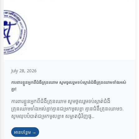
July 28, 2026
ការពារខ្លួនអ្នកពីជំងឺគ្រុនឈាម សូមចូលរួមទប់ស្កាត់ជំងឺគ្រុនឈាមទាំងអស់
គ្នា!
ការពារខ្លួនអ្នកពីជំងឺគ្រុនឈាម សូមចូលរួមទប់ស្កាត់ជំងឺ
គ្រុនឈាមទាំងអស់គ្នា!គ្មានជម្រកមូសខ្លា គ្មានជំងឺគ្រុនឈាម១.
សូមលុបបំបាត់ជម្រកមូសខ្លា៖ សម្អាតជុំវិញផ្...
អានបន្ថែម →