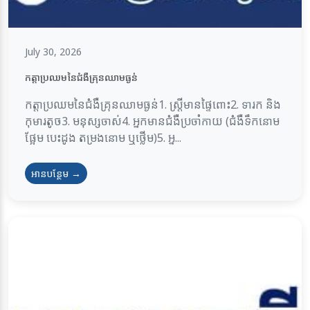
July 30, 2026
កត្តាប្រឈមនៃជំងឺគ្រុនឈាមធ្ងន់
កត្តាប្រឈមនៃជំងឺគ្រុនឈាមធ្ងន់1. ស្ត្រីមានផ្ទៃពោះ2. ទារក និង
កុមារតូច3. មនុស្សចាស់4. អ្នកមានជំងឺប្រចាំកាយ (ជំងឺទឹកនោម
ផ្អែម បេះដូង តម្រងនោម ឬថ្លើម)5. អ្ន...
អានបន្ថែម →