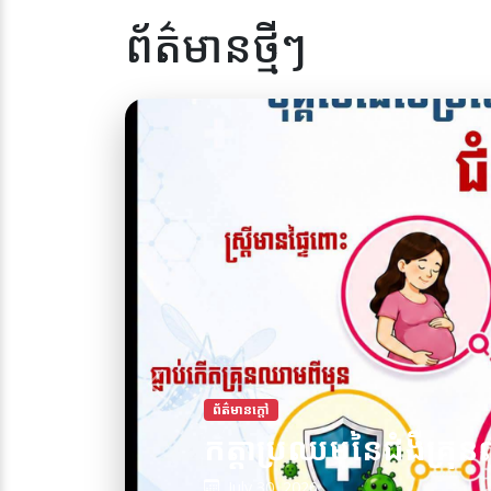
ព័ត៌មានថ្មីៗ
ព័ត៌មានក្តៅ
កត្តាប្រឈមនៃជំងឺគ្រុន
July 30, 2026