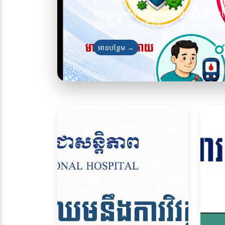
កត្តាប្រឈមនៃជំងឺគ្រុនឈាមធ្ងន់1. ស្ត្រីមាន
ជំងឺប្រចាំកាយ (ជំងឺទឹកនោមផ្អែម បេះដូង តម្រ
អានបន្ថែម →