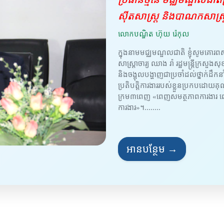
ស៊ីតសាស្ត្រ និងបាណកសាស្
លោកបណ្ឌិត ហ៊ុយ រ៉េកុល
ក្នុងនាមមជ្ឈមណ្ឌលជាតិ ខ្ញុំសូមគោរពស
សាស្ត្រាចារ្យ ឈាង រ៉ា រដ្ឋមន្ត្រីក្រ
និងចង្អុលបង្ហាញជាប្រចាំដល់ថ្នាក់ដឹកនាំ
ប្រតិបត្តិការងាររបស់ខ្លួនប្រកបដោយគ
ក្រម៣ពេញ «ពេញសមត្ថភាពការងារ ពេញ
ការងារ»។........
អានបន្ថែម →