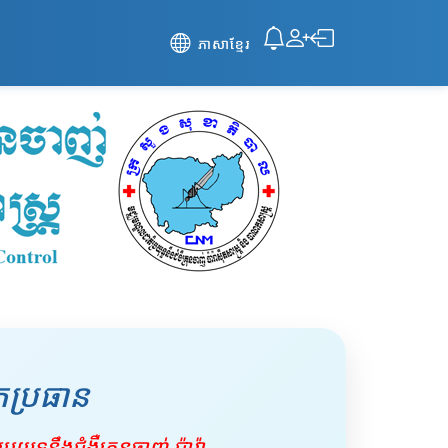
ភាសាខ្មែរ
ប្រធាន
រយុទ្ធនឹងជំងឺគ្រុនចាញ់ ប៉ារ៉ា