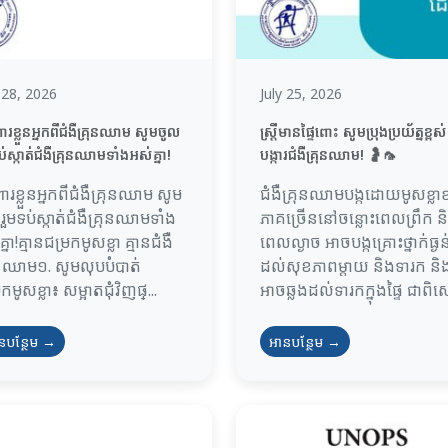
y 28, 2026
July 25, 2026
ារខ្លួនអ្នកពីជំងឺគ្រុនឈាម សូមចូល
ស្រ្តីមានផ្ទៃពោះ សូមប្រុងប្រយ័ត្នខ្ពស់
ប់ស្កាត់ជំងឺគ្រុនឈាមទាំងអស់គ្នា!
បង្ការជំងឺគ្រុនឈាម! 🤰🦟
ពារខ្លួនអ្នកពីជំងឺគ្រុនឈាម សូម
ជំងឺគ្រុនឈាមបង្កដោយមូសខ្លាខ
រួមទប់ស្កាត់ជំងឺគ្រុនឈាមទាំង
ភាគច្រើននៅចន្លោះពេលព្រឹក ន
្នា!គ្មានជម្រកមូសខ្លា គ្មានជំងឺ
ពេលល្ងាច អាចបង្កគ្រោះថ្នាក់ធ្ងន់
ុនឈាម១. សូមលុបបំបាត់
ដល់សុខភាពម្តាយ និងទារក និ
កមូសខ្លា៖ សម្អាតជុំវិញផ្...
អាចឆ្លងដល់ទារកក្នុងផ្ទៃ ជាពិសេ
នបន្ថែម →
អានបន្ថែម →