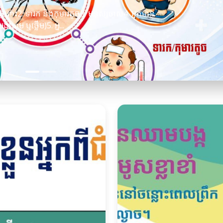
ផ្ទៃពោះ2. ទារក និងកុមារតូច3. មនុស្សចាស់4. អ្នកមាន
ងនោម ឬថ្លើម)5. អ្ន...