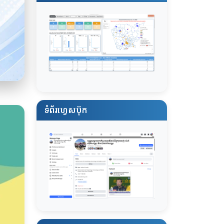
ទំព័រហ្វេសប៊ុក