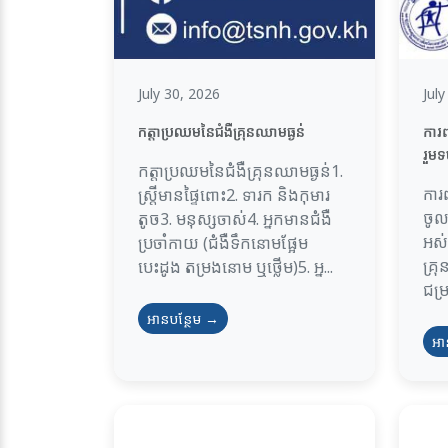
July 30, 2026
Jul
កត្តាប្រឈមនៃជំងឺគ្រុនឈាមធ្ងន់
ការព
រួមទ
កត្តាប្រឈមនៃជំងឺគ្រុនឈាមធ្ងន់1.
ការ
ស្ត្រីមានផ្ទៃពោះ2. ទារក និងកុមារ
ចូល
តូច3. មនុស្សចាស់4. អ្នកមានជំងឺ
អស់គ
ប្រចាំកាយ (ជំងឺទឹកនោមផ្អែម
គ្រ
បេះដូង តម្រងនោម ឬថ្លើម)5. អ្ន...
ជម្រ
អានបន្ថែម →
អា