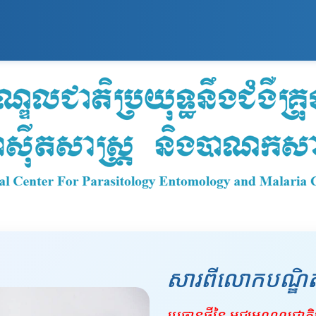
សារពីលោកបណ្ឌិត
ប្រធានថ្មីនៃ មជ្ឈមណ្ឌលជាតិប្