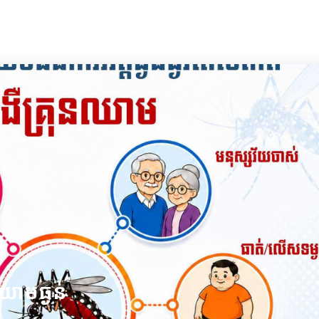
ឈាមធ្ងន់