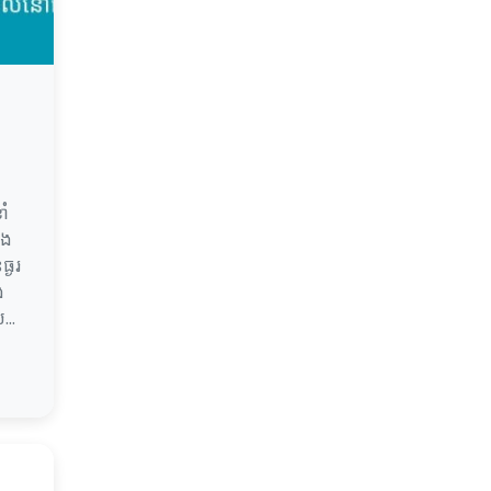
ាំ
ិង
ធ្ងរ
ង
...