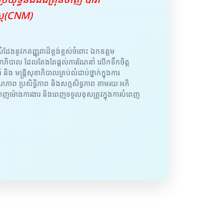
រ្ត(CNM)
ំដែងនូវកតញ្ញុតាដ៏ខ្ពង់ខ្ពស់ចំពោះ ឯកឧត្តម
សួងសុខាភិបាល ដែលតែងតែផ្តល់ការណែនាំ លើកទឹកចិត្ត
 និង មន្ត្រីសុខាភិបាលគ្រប់លំដាប់ថ្នាក់ក្នុងការ
ុណភាព ប្រសិទ្ធិភាព និងសក្កសិទ្ធភាព តាមរយៈអភិ
ម៉ោងការងារ និងពេញទទួលខុសត្រូវក្នុងការបំពេញ