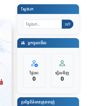
ស្វែងរក
ទៅ!
អ្នកចូលមើល
ថ្ងៃនេះ
ម្សិលមិញ
0
0
ប្រព័ន្ធព័ត៌មានគ្រុនចាញ់