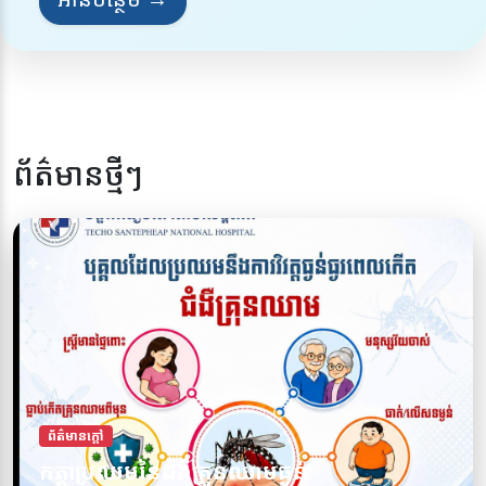
ព័ត៌មានថ្មីៗ
ព័ត៌មានក្តៅ
ការពារខ្លួនអ្នកពីជំងឺគ្រុនឈាម សូមចូលរួមទប់
ព័ត៌មានក្តៅ
កត្តាប្រឈមនៃជំងឺគ្រុនឈាមធ្ងន់
ស្កាត់ជំងឺគ្រុនឈាមទាំងអស់គ្នា!