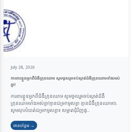
July 28, 2026
ការពារខ្លួនអ្នកពីជំងឺគ្រុនឈាម សូមចូលរួមទប់ស្កាត់ជំងឺគ្រុនឈាមទាំងអស់
គ្នា!
ការពារខ្លួនអ្នកពីជំងឺគ្រុនឈាម សូមចូលរួមទប់ស្កាត់ជំងឺ
គ្រុនឈាមទាំងអស់គ្នា!គ្មានជម្រកមូសខ្លា គ្មានជំងឺគ្រុនឈាម១.
សូមលុបបំបាត់ជម្រកមូសខ្លា៖ សម្អាតជុំវិញផ្...
អានបន្ថែម →