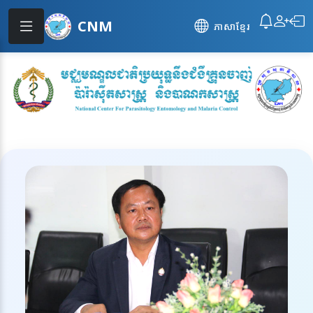
CNM
ភាសាខ្មែរ