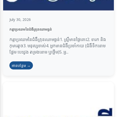
July 30, 2026
កត្តាប្រឈមនៃជំងឺគ្រុនឈាមធ្ងន់
កត្តាប្រឈមនៃជំងឺគ្រុនឈាមធ្ងន់1. ស្ត្រីមានផ្ទៃពោះ2. ទារក និង
កុមារតូច3. មនុស្សចាស់4. អ្នកមានជំងឺប្រចាំកាយ (ជំងឺទឹកនោម
ផ្អែម បេះដូង តម្រងនោម ឬថ្លើម)5. អ្ន...
អានបន្ថែម →