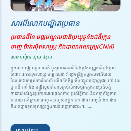
សារពីលោកបណ្ឌិតប្រធាន
ប្រធានថ្មីនៃ មជ្ឈមណ្ឌលជាតិប្រយុទ្ធនឹងជំងឺគ្រុន
ចាញ់ ប៉ារ៉ាស៊ីតសាស្ត្រ និងបាណកសាស្រ្ត(CNM)
លោកបណ្ឌិត ហ៊ុយ រ៉េកុល
ក្នុងនាមមជ្ឈមណ្ឌលជាតិ ខ្ញុំសូមគោរពសំដែងនូវកតញ្ញុតាដ៏ខ្ពង់ខ្ពស់
ចំពោះ ឯកឧត្តមសាស្ត្រាចារ្យ ឈាង រ៉ា រដ្ឋមន្ត្រីក្រសួងសុខាភិបាល
ដែលតែងតែផ្តល់ការណែនាំ លើកទឹកចិត្ត និងចង្អុលបង្ហាញជាប្រចាំដល់
ថ្នាក់ដឹកនាំ និង មន្ត្រីសុខាភិបាលគ្រប់លំដាប់ថ្នាក់ក្នុងការប្រតិបត្តិ
ការងាររបស់ខ្លួនប្រកបដោយគុណភាព ប្រសិទ្ធិភាព និងសក្កសិទ្ធភាព
តាមរយៈអភិក្រម៣ពេញ «ពេញសមត្ថភាពការងារ ពេញម៉ោងការងារ
និងពេញទទួលខុសត្រូវក្នុងការបំពេញការងារ»។........
អានបន្ថែម →